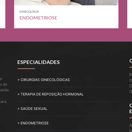
GINECOLOGIA
ENDOMETRIOSE
ESPECIALIDADES
R
em
> CIRURGIAS GINECOLÓGICAS
I
is de
​
saúde.
(
> TERAPIA DE REPOSIÇÃO HORMONAL
para
.
> SAÚDE SEXUAL
> ENDOMETRIOSE
A
M