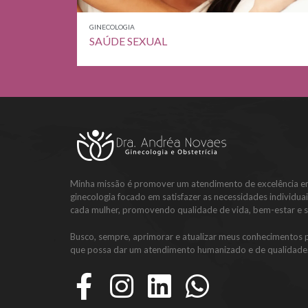
GINECOLOGIA
ÓGICO
SAÚDE SEXUAL
Minha missão é promover um atendimento de excelência 
ginecologia focado em satisfazer as necessidades individua
cada mulher, promovendo qualidade de vida, bem-estar e 
Busco, sempre, aprimorar e atualizar meus conhecimentos 
que possa dar um atendimento humanizado e de qualidade